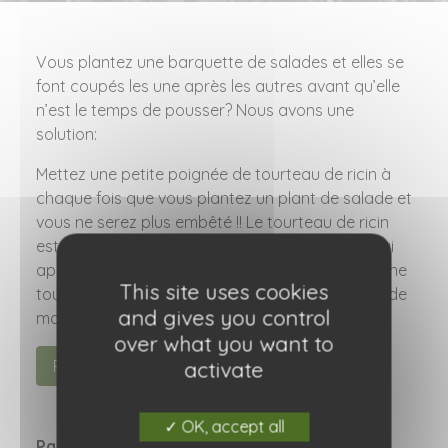
Vous plantez une barquette de salades et elles se
font coupés les une après les autres avant qu’elle
n’est le temps de pousser? Nous avons une
solution:
Mettez une petite poignée de tourteau de ricin à
chaque fois que vous plantez un plant de salade et
vous ne serez plus embêté !! Le tourteau de ricin
est un produit naturel issu d’une plante (ricin) qui
apporte de l’engrais de fond au potager et élimine
This site uses cookies
tout les vers gris vers blancs, taupins sans faire de
and gives you control
mal à nos petits ver de terre.
over what you want to
Revenir aux astuces
activate
OK, accept all
Partagez cette information :