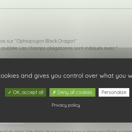
 avis sur “Ophiopogon Black Dragon”
 publiée.
Les champs obligatoires sont indiqués avec
*
 cookies and gives you control over what you w
OK, accept all
Deny all cookies
Personalize
Privacy policy
ail et mon site dans le navigateur pour mon prochain comm