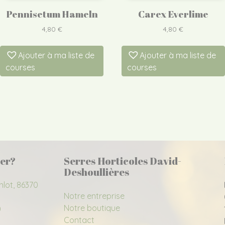
Pennisetum Hameln
Carex Everlime
4,80
€
4,80
€
Ajouter à ma liste de
Ajouter à ma liste de
courses
courses
er?
Serres Horticoles David-
Deshoullières
nlot, 86370
Notre entreprise
Notre boutique
0
Contact