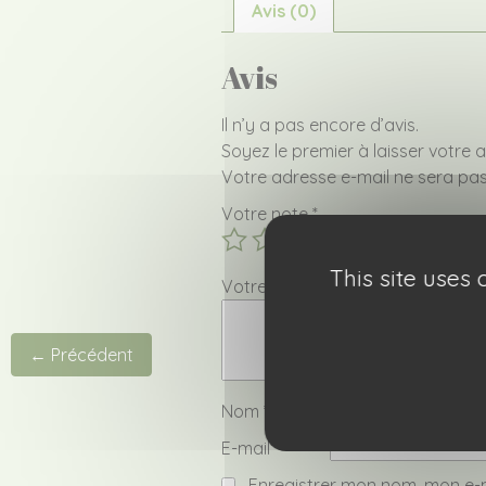
Avis (0)
Avis
Il n’y a pas encore d’avis.
Soyez le premier à laisser votre
Votre adresse e-mail ne sera pas
Votre note
*
This site uses
Votre avis
*
← Précédent
Nom
*
E-mail
*
Enregistrer mon nom, mon e-m