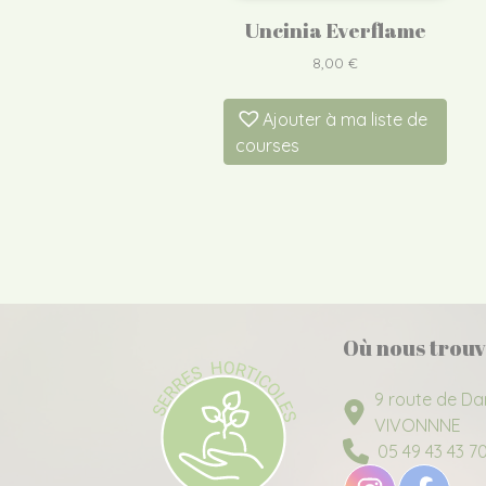
Uncinia Everflame
8,00
€
Ajouter à ma liste de
courses
Où nous trouv
9 route de Da
VIVONNNE
05 49 43 43 7