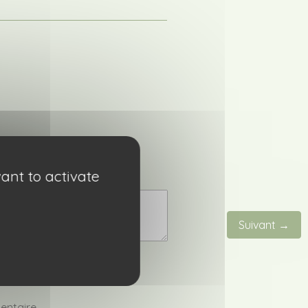
ant to activate
Suivant →
entaire.