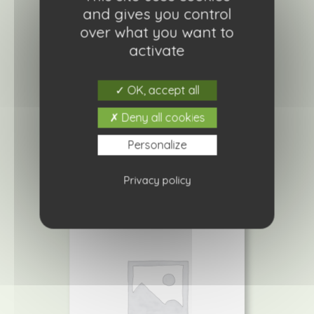
and gives you control
over what you want to
activate
Dahlia Buisson Extase x1
OK, accept all
4,20
€
Deny all cookies
Ajouter à ma liste de courses
Personalize
Privacy policy