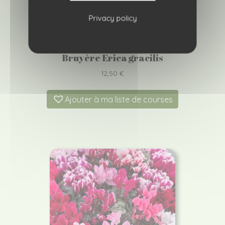
Privacy policy
Bruyère Erica gracilis
12,50
€
Ajouter à ma liste de courses