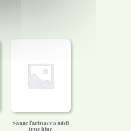
Sauge farinacea midi
true blue