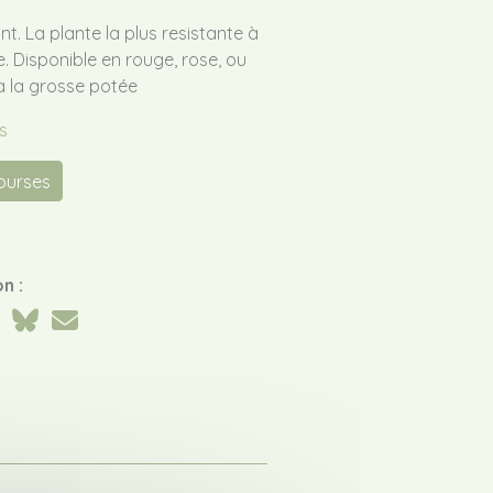
t. La plante la plus resistante à
e. Disponible en rouge, rose, ou
à la grosse potée
s
courses
n :