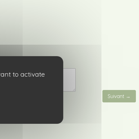
ant to activate
Suivant →
entaire.