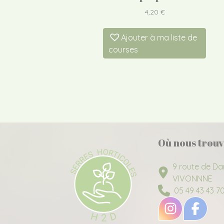
4,20
€
Ajouter à ma liste de
courses
Où nous trouv
9 route de Da
VIVONNNE
05 49 43 43 7