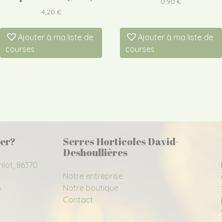
0,90
€
4,20
€
Ajouter à ma liste de
Ajouter à ma liste de
courses
courses
er?
Serres Horticoles David-
Deshoullières
nlot, 86370
Notre entreprise
Notre boutique
0
Contact