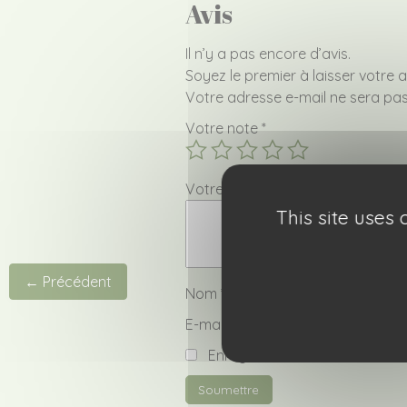
Avis
Il n’y a pas encore d’avis.
Soyez le premier à laisser votre a
Votre adresse e-mail ne sera pas
Votre note
*
Votre avis
*
This site uses
← Précédent
Nom
*
E-mail
*
Enregistrer mon nom, mon e-m