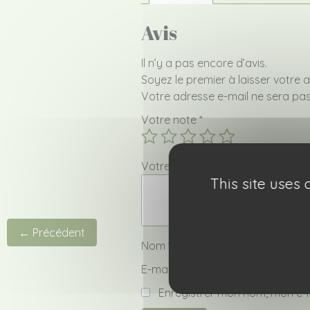
Avis
Il n’y a pas encore d’avis.
Soyez le premier à laisser votre 
Votre adresse e-mail ne sera pas
Votre note
*
Votre avis
*
This site uses
← Précédent
Nom
*
E-mail
*
Enregistrer mon nom, mon e-m