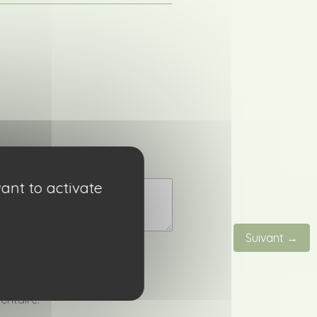
ant to activate
Suivant →
entaire.