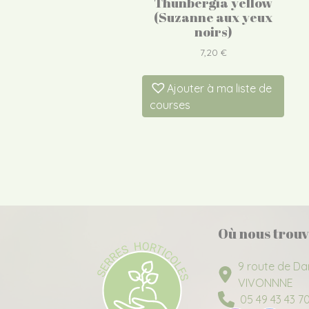
Thunbergia yellow
(Suzanne aux yeux
noirs)
7,20
€
Ajouter à ma liste de
courses
Où nous trouv
9 route de Da
VIVONNNE
05 49 43 43 7