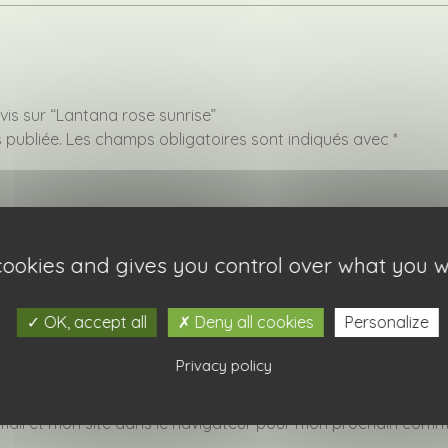
avis sur “Lantana rose sunrise”
 publiée.
Les champs obligatoires sont indiqués avec
*
 cookies and gives you control over what you w
OK, accept all
Deny all cookies
Personalize
Privacy policy
ail et mon site dans le navigateur pour mon prochain comm