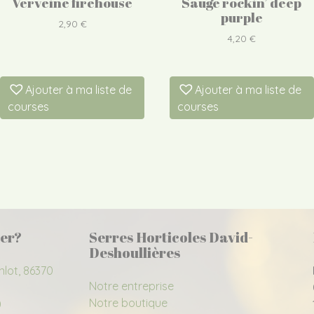
Verveine firehouse
Sauge rockin’ deep
purple
2,90
€
4,20
€
Ajouter à ma liste de
Ajouter à ma liste de
courses
courses
er?
Serres Horticoles David-
Deshoullières
nlot, 86370
Notre entreprise
Notre boutique
0