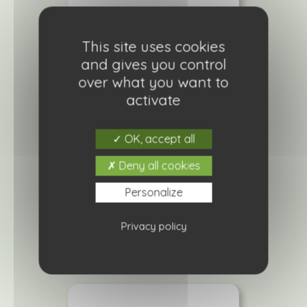
This site uses cookies
and gives you control
over what you want to
activate
OK, accept all
Verveine firehouse
Deny all cookies
2,90
€
Personalize
Ajouter à ma liste de courses
Privacy policy