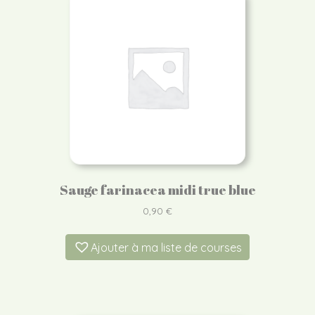
Sauge farinacea midi true blue
0,90
€
Ajouter à ma liste de courses