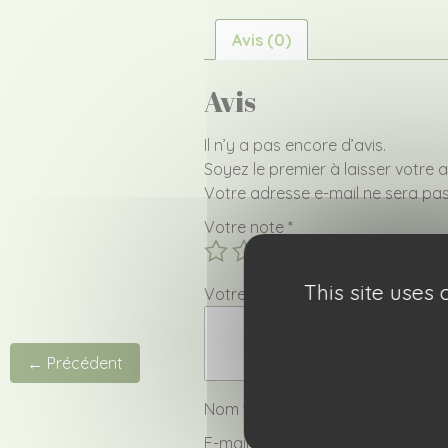
Avis (0)
Avis
Il n’y a pas encore d’avis.
Soyez le premier à laisser votre 
Votre adresse e-mail ne sera pas
Votre note
*
This site uses
Votre avis
*
← Précédent
Nom
*
E-mail
*