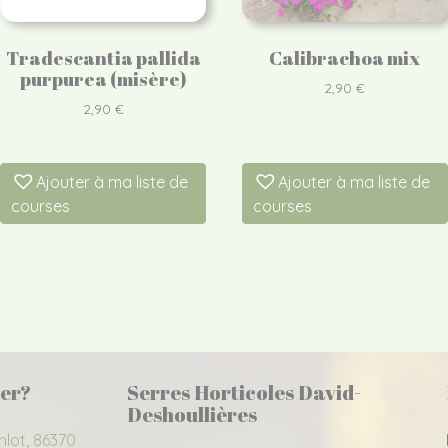
Tradescantia pallida
Calibrachoa mix
purpurea (misère)
2,90
€
2,90
€
Ajouter à ma liste de
Ajouter à ma liste de
courses
courses
er?
Serres Horticoles David-
Deshoullières
nlot, 86370