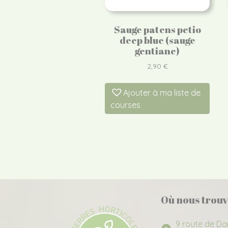
Sauge patens petio
deep blue (sauge
gentiane)
2,90
€
Ajouter à ma liste de
courses
Où nous trouv
9 route de Da