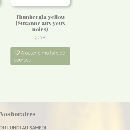
Thunbergia yellow
(Suzanne aux yeux
noirs)
7,20
€
Ajouter à ma liste de
courses
Nos horaires
DU LUNDI AU SAMEDI