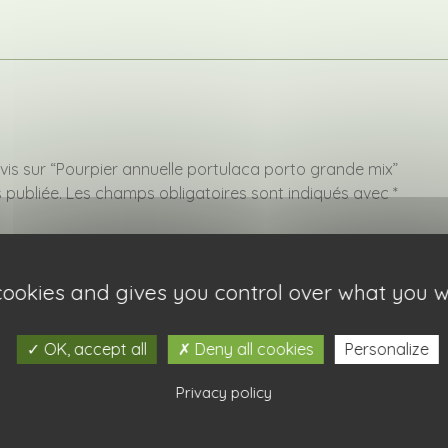
avis sur “Pourpier annuelle portulaca porto grande mix”
 publiée.
Les champs obligatoires sont indiqués avec
*
 cookies and gives you control over what you w
OK, accept all
Deny all cookies
Personalize
Privacy policy