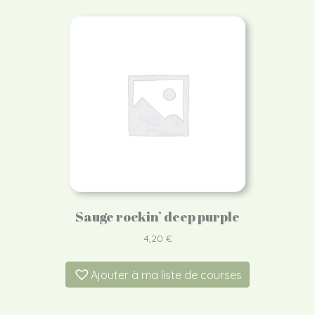
Sauge rockin’ deep purple
4,20
€
Ajouter à ma liste de courses