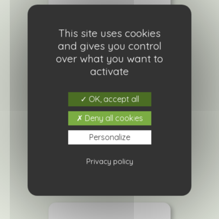
This site uses cookies
and gives you control
over what you want to
activate
OK, accept all
Phlox gisele mix
Deny all cookies
2,90
€
Personalize
Ajouter à ma liste de courses
Privacy policy