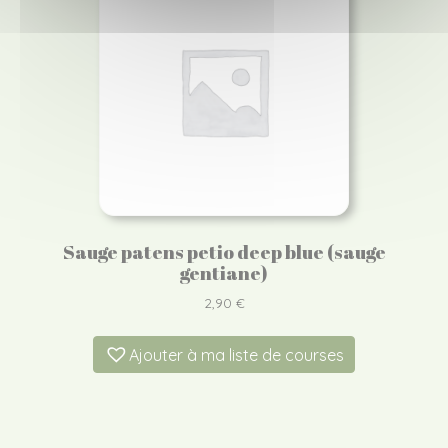
Sauge patens petio deep blue (sauge
gentiane)
2,90
€
Ajouter à ma liste de courses