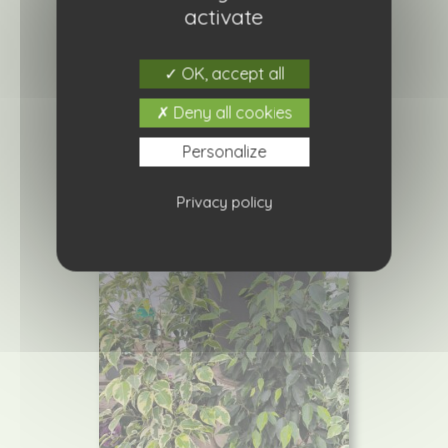
activate
OK, accept all
Cymbidium cascade
Deny all cookies
Personalize
Ajouter à ma liste de courses
Privacy policy