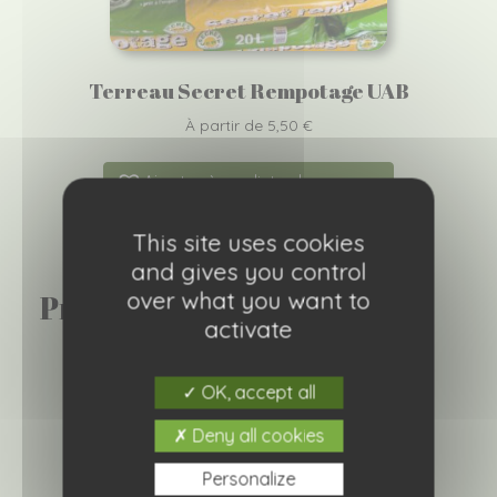
Terreau Secret Rempotage UAB
À partir de
5,50
€
Ajouter à ma liste de courses
This site uses cookies
and gives you control
over what you want to
Produits similaires
activate
OK, accept all
Deny all cookies
Personalize