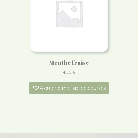
Menthe fraise
4,50
€
Ajouter à ma liste de courses