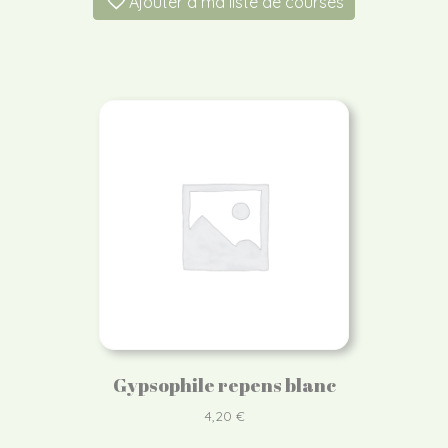
Ajouter à ma liste de courses
Gypsophile repens blanc
4,20
€