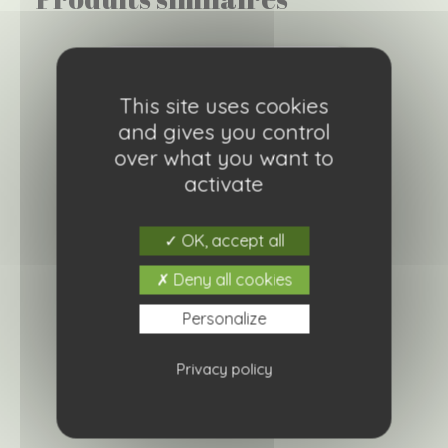
This site uses cookies
and gives you control
over what you want to
activate
OK, accept all
Deny all cookies
Personalize
Centaurée dealbata rose
4,20
€
Privacy policy
Ajouter à ma liste de courses