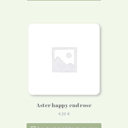
Aster happy end rose
4,20
€