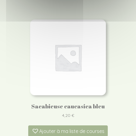
Sacabieuse caucasica bleu
4,20
€
Ajouter à ma liste de courses