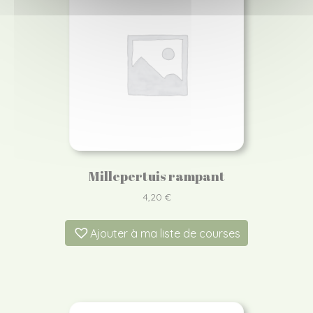
Millepertuis rampant
4,20
€
Ajouter à ma liste de courses