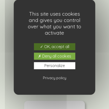
This site uses cookies
and gives you control
over what you want to
activate
OK, accept all
Deny all cookies
Delosperma white
4,20
€
Personalize
Ajouter à ma liste de courses
Privacy policy