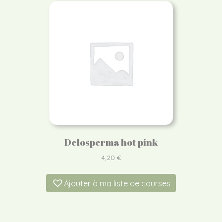
Delosperma hot pink
4,20
€
Ajouter à ma liste de courses