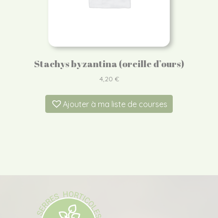
Stachys byzantina (oreille d’ours)
4,20
€
Ajouter à ma liste de courses