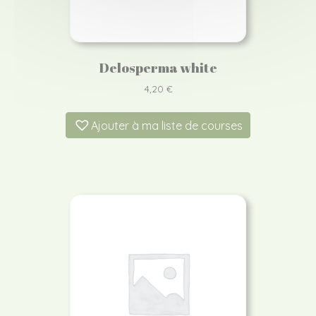
Delosperma white
4,20
€
Ajouter à ma liste de courses