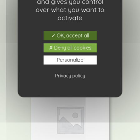
and gives you control
over what you want to
activate
Arabis fernandi-coburgii gold
4,20
€
OK, accept all
Deny all cookies
Ajouter à ma liste de courses
Personalize
Privacy policy