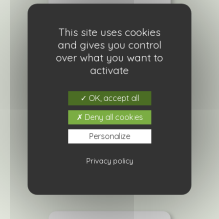
This site uses cookies
and gives you control
over what you want to
activate
OK, accept all
Deny all cookies
Stachys byzantina (oreille d’ours)
Personalize
4,20
€
Privacy policy
Ajouter à ma liste de courses