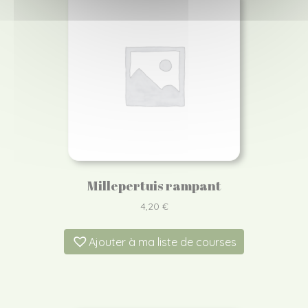
Millepertuis rampant
4,20
€
Ajouter à ma liste de courses