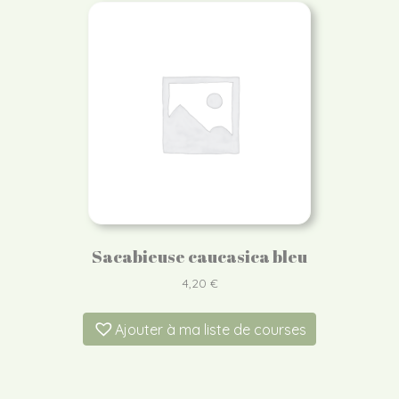
Sacabieuse caucasica bleu
4,20
€
Ajouter à ma liste de courses