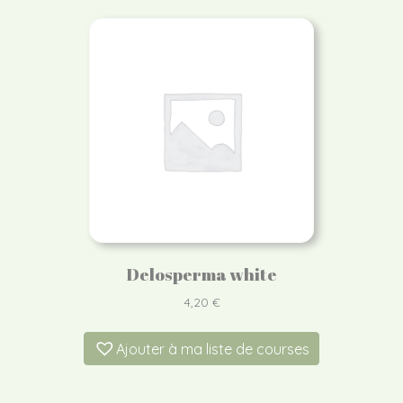
Delosperma white
4,20
€
Ajouter à ma liste de courses