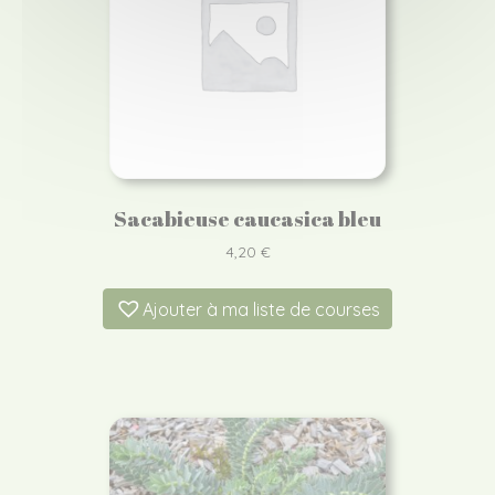
Sacabieuse caucasica bleu
4,20
€
Ajouter à ma liste de courses