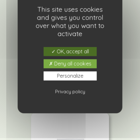
This site uses cookies
and gives you control
over what you want to
activate
OK, accept all
Gypsophile paniculata double blanc
Deny all cookies
4,20
€
Personalize
Ajouter à ma liste de courses
Privacy policy