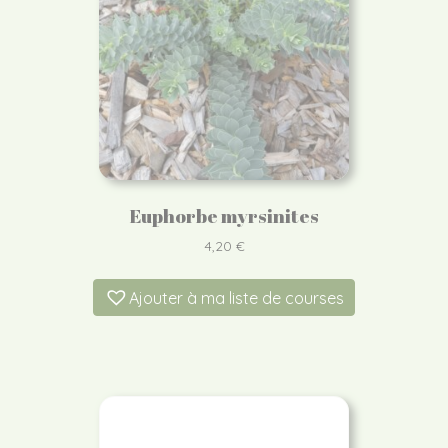
Euphorbe myrsinites
4,20
€
Ajouter à ma liste de courses