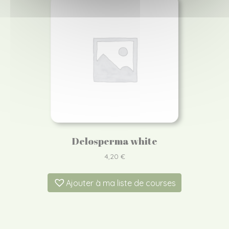
Delosperma white
4,20
€
Ajouter à ma liste de courses