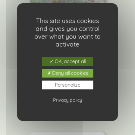
This site uses cookies
and gives you control
over what you want to
activate
OK, accept all
Deny all cookies
Euphorbe myrsinites
Personalize
4,20
€
Privacy policy
Ajouter à ma liste de courses