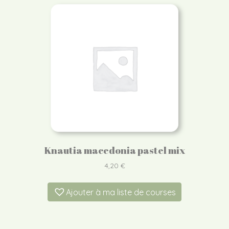
Knautia macedonia pastel mix
4,20
€
Ajouter à ma liste de courses