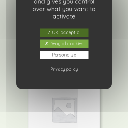
and gives you control
over what you want to
activate
Delosperma hot pink
4,20
€
OK, accept all
Deny all cookies
Ajouter à ma liste de courses
Personalize
Privacy policy