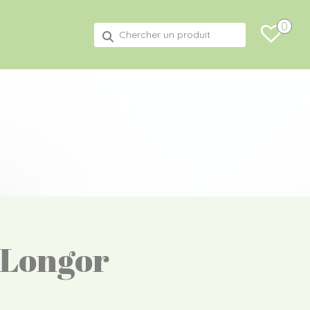
0
Recherche
pour :
 Longor