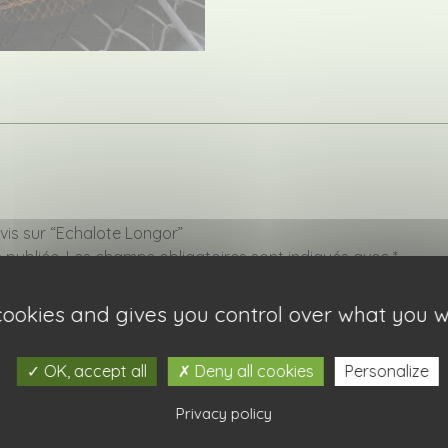
avis sur “Echalote Longor”
 publiée.
Les champs obligatoires sont indiqués avec
*
 cookies and gives you control over what you w
OK, accept all
Deny all cookies
Personalize
Privacy policy