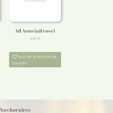
Ail Arno (ail rose)
6,50
€
Ajouter à ma liste de
courses
Nos horaires