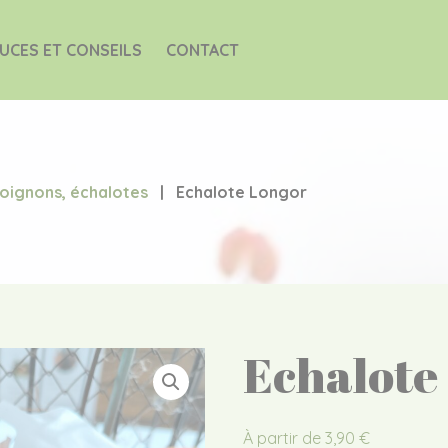
UCES ET CONSEILS
CONTACT
, oignons, échalotes
|
Echalote Longor
Echalote
À partir de
3,90
€