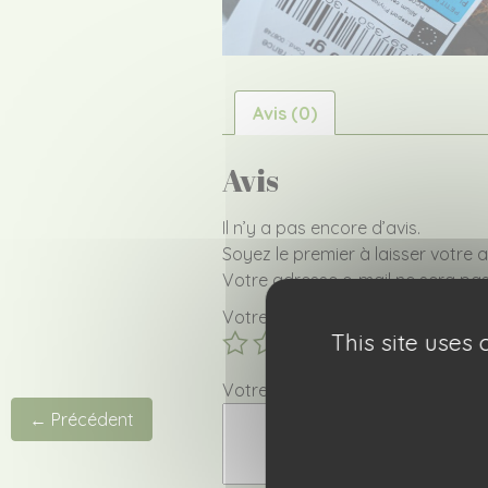
Avis (0)
Avis
Il n’y a pas encore d’avis.
Soyez le premier à laisser votre 
Votre adresse e-mail ne sera pas
Votre note
*
This site uses
Votre avis
*
← Précédent