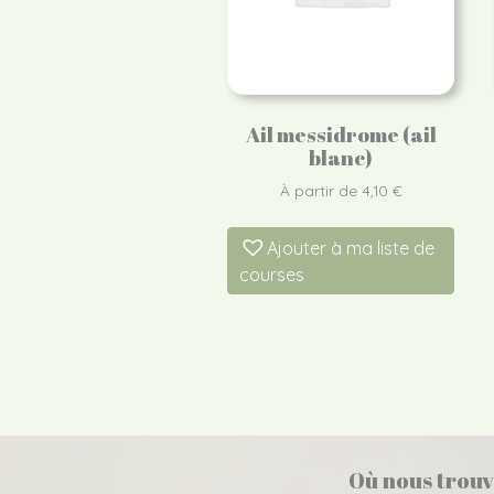
Ail messidrome (ail
blanc)
À partir de
4,10
€
Ajouter à ma liste de
courses
Où nous trouv