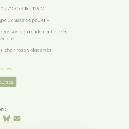
0g 7,10€ et 1kg 11,90€
ype « cuisse de poulet »
pour son bon rendement et très
écolte
s, chair rose violacé très
alotes
courses
n :