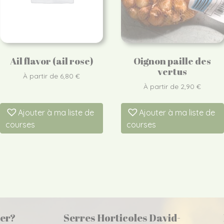
Ail flavor (ail rose)
Oignon paille des
vertus
À partir de
6,80
€
À partir de
2,90
€
Ajouter à ma liste de
Ajouter à ma liste de
courses
courses
er?
Serres Horticoles David-