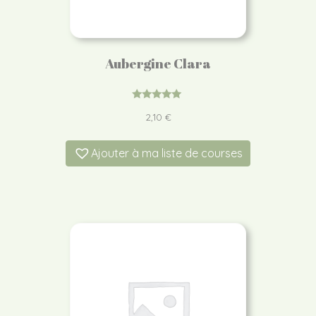
Aubergine Clara
Note
2,10
€
5.00
sur 5
Ajouter à ma liste de courses