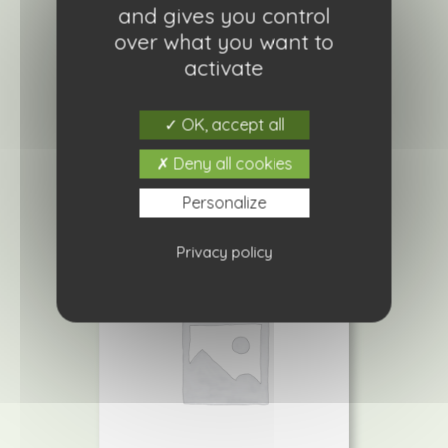
and gives you control
over what you want to
Chou brocoli marcus
activate
0,70
€
OK, accept all
Ajouter à ma liste de courses
Deny all cookies
Personalize
Privacy policy