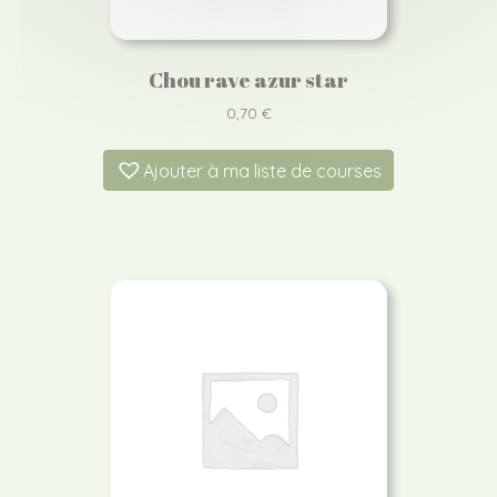
Chou rave azur star
0,70
€
Ajouter à ma liste de courses