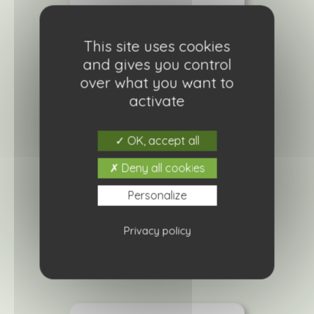
This site uses cookies
and gives you control
over what you want to
activate
OK, accept all
Deny all cookies
Aubergine Rania
Personalize
2,10
€
Privacy policy
Ajouter à ma liste de courses