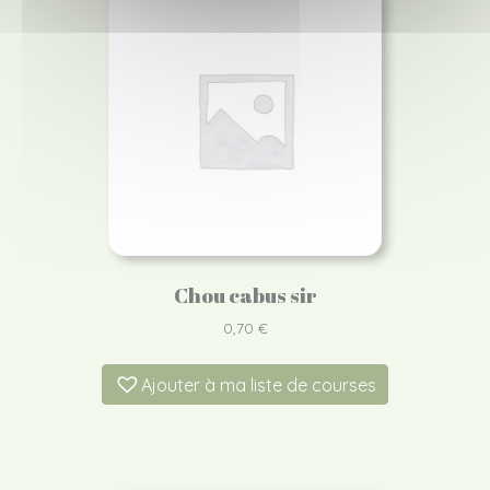
Chou cabus sir
0,70
€
Ajouter à ma liste de courses