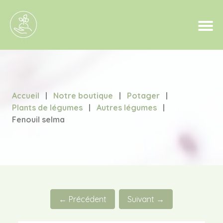
Accueil
|
Notre boutique
|
Potager
|
Plants de légumes
|
Autres légumes
|
Fenouil selma
← Précédent
Suivant →