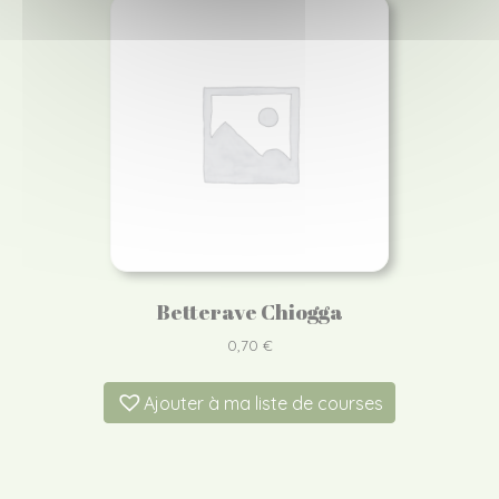
Betterave Chiogga
0,70
€
Ajouter à ma liste de courses