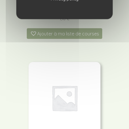
Tomate Bellandine
1,10
€
Ajouter à ma liste de courses