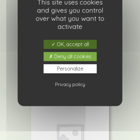
This site uses cookies
and gives you control
over what you want to
activate
Tomate Pyros
OK, accept all
0,90
€
Deny all cookies
Ajouter à ma liste de courses
Personalize
Privacy policy