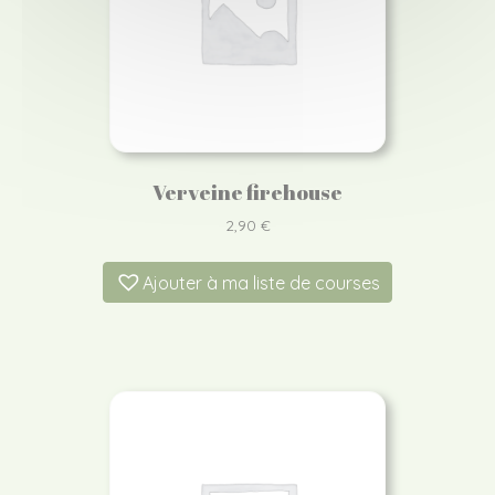
Verveine firehouse
2,90
€
Ajouter à ma liste de courses