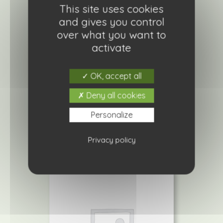
This site uses cookies
and gives you control
over what you want to
activate
OK, accept all
Sauge rockin’ fuchsia
4,20
€
Deny all cookies
Personalize
Ajouter à ma liste de courses
Privacy policy