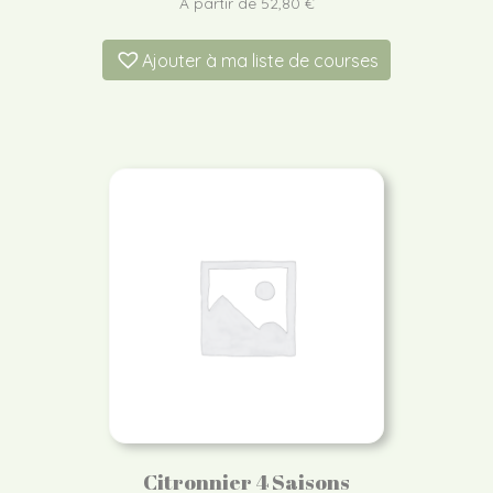
À partir de
52,80
€
Ajouter à ma liste de courses
Citronnier 4 Saisons