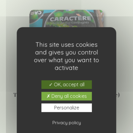
This site uses cookies
and gives you control
over what you want to
activate
OK, accept all
Terre de nos campagne (terre végétale)
Deny all cookies
UAB
Personalize
12,90
€
Privacy policy
Ajouter à ma liste de courses