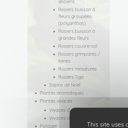
anciens
Rosiers buisson à
fleurs groupées
(polyanthas)
Rosiers buisson à
grandes fleurs
Rosiers couvre-sol
Rosiers grimpants /
lianes
Rosiers miniatures
Rosiers Tige
Sapins de Noël
Plantes aromatiques
Plantes vivaces
Vivaces d’ombre
Vivaces de plein soleil
This site uses
Potager