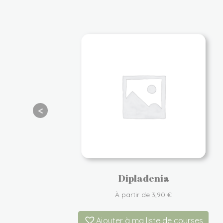
Dipladenia
À partir de
3,90
€
rses
Ajouter à ma liste de courses