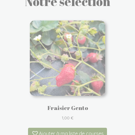
Notre sélection
Fraisier Gento
1,00
€
Ajouter à ma liste de courses