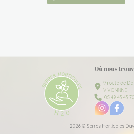
Où nous trouv
9 route de Da
VIVONNNE
05 49 43 43 7
2026 © Serres Horticoles Dav