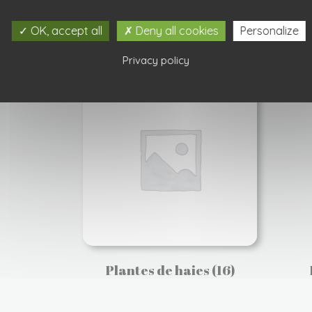
Petits fruits
(35)
OK, accept all
Deny all cookies
Personalize
Privacy policy
Plantes de haies
(16)