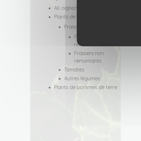
Ail, oignons, échalotes
Plants de légumes
Fraisiers
Fraisiers
remontants
Fraisiers non
remontants
Tomates
Autres légumes
Plants de pommes de terre