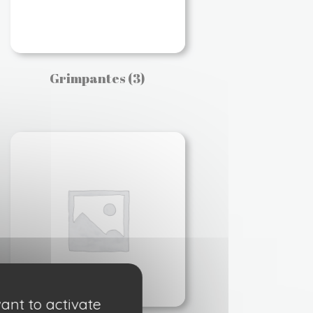
Grimpantes
(3)
ant to activate