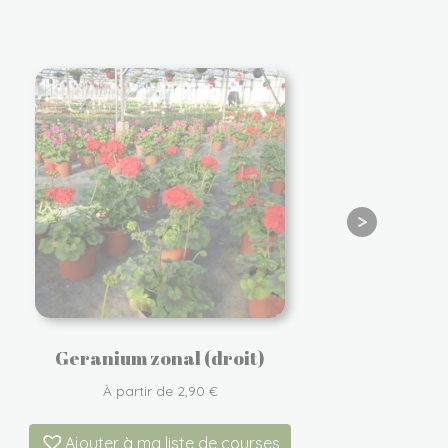
Geranium zonal (droit)
La
À partir de
2,90
€
Ajouter à ma liste de courses