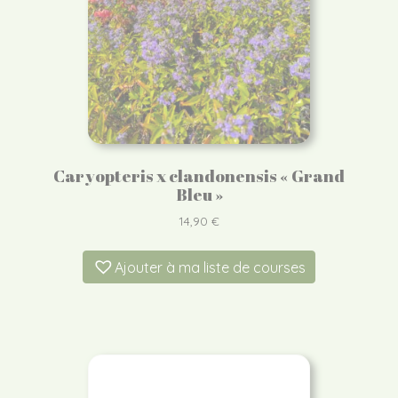
Caryopteris x clandonensis « Grand
Bleu »
14,90
€
Ajouter à ma liste de courses