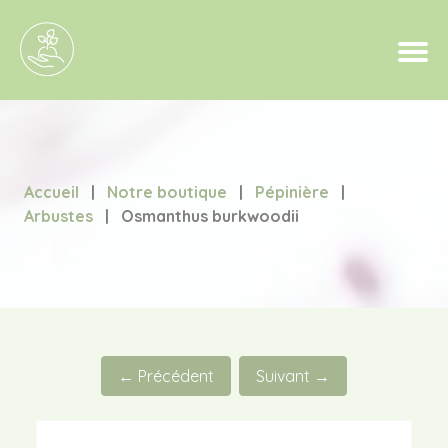
Accueil
|
Notre boutique
|
Pépinière
|
Arbustes
|
Osmanthus burkwoodii
← Précédent
Suivant →