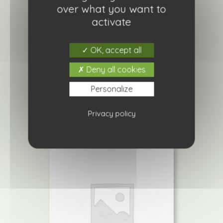
over what you want to
activate
OK, accept all
Cotinus coggygria « Royal Purple »
Deny all cookies
Personalize
Ajouter à ma liste de courses
Privacy policy