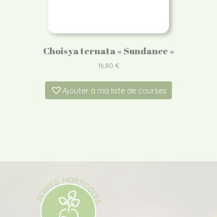
Choisya ternata « Sundance »
16,80
€
Ajouter à ma liste de courses