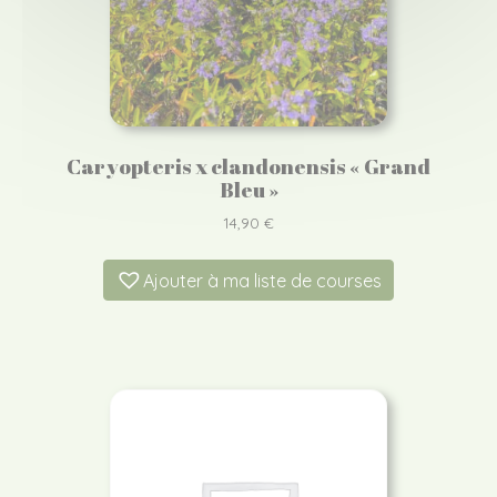
Caryopteris x clandonensis « Grand
Bleu »
14,90
€
Ajouter à ma liste de courses