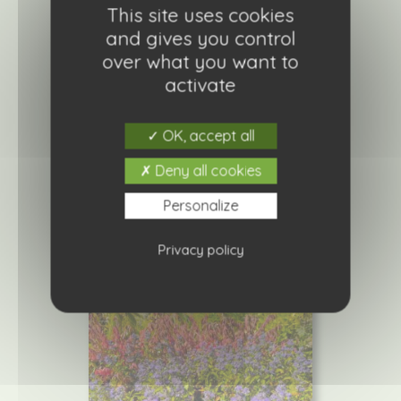
This site uses cookies
and gives you control
over what you want to
activate
Choisya ternata « Sundance »
OK, accept all
16,80
€
Deny all cookies
Ajouter à ma liste de courses
Personalize
Privacy policy