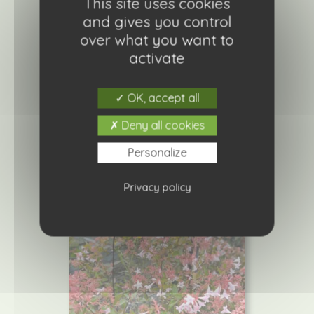
This site uses cookies
and gives you control
over what you want to
activate
OK, accept all
Cotinus coggygria ( Vert)
Deny all cookies
Ajouter à ma liste de courses
Personalize
Privacy policy