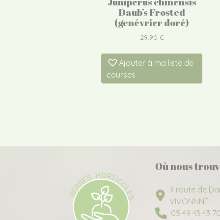
Juniperus chinensis
Daub’s Frosted
(genévrier doré)
29,90
€
Ajouter à ma liste de
courses
Où nous trouv
9 route de Da
VIVONNNE
05 49 43 43 7