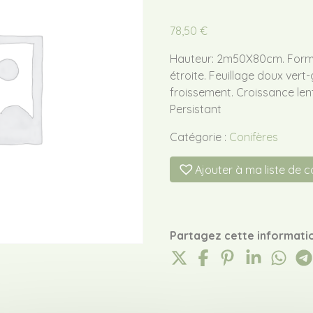
78,50
€
Hauteur: 2m50X80cm. Form
étroite. Feuillage doux vert
froissement. Croissance lent
Persistant
Catégorie :
Conifères
Ajouter à ma liste de 
Partagez cette informatio