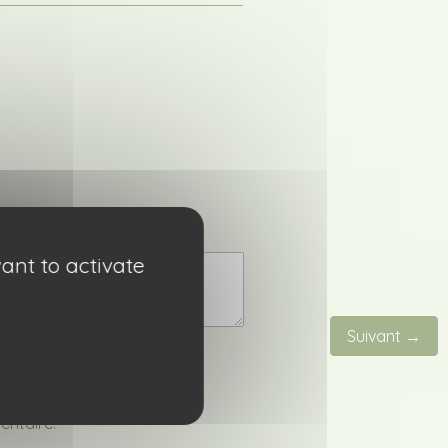
ant to activate
Suivant →
entaire.