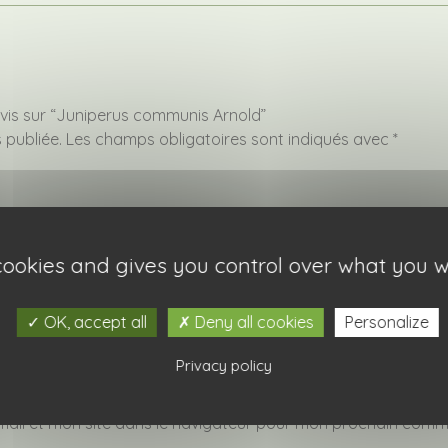
avis sur “Juniperus communis Arnold”
 publiée.
Les champs obligatoires sont indiqués avec
*
 cookies and gives you control over what you w
OK, accept all
Deny all cookies
Personalize
Privacy policy
ail et mon site dans le navigateur pour mon prochain comm