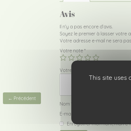
Avis
Il n’y a pas encore d’avis.
Soyez le premier à laisser votre 
Votre adresse e-mail ne sera pas
Votre note
*
Votre avis
*
This site uses
← Précédent
Nom
*
E-mail
*
Enregistrer mon nom, mon e-m