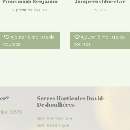
Pinus mugo Benjamin
Juniperus blue star
À partir de
49,80
€
29,90
€
Ajouter à ma liste de
Ajouter à ma liste de
courses
courses
er?
Serres Horticoles David-
Deshoullières
nlot, 86370
Notre entreprise
Notre boutique
0