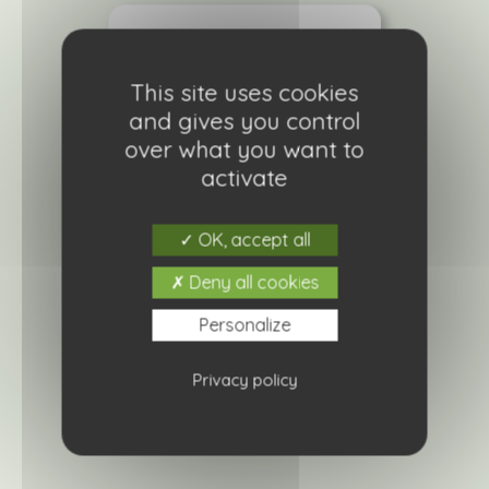
This site uses cookies
and gives you control
over what you want to
activate
OK, accept all
Deny all cookies
Pêche sanguine
Personalize
À partir de
21,90
€
Privacy policy
Ajouter à ma liste de courses