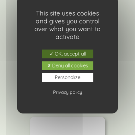
This site uses cookies
and gives you control
over what you want to
activate
OK, accept all
Hydrangea macrophylla merveille
sanguine
Deny all cookies
11,90
€
Personalize
Ajouter à ma liste de courses
Privacy policy