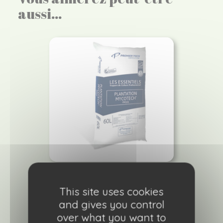
aussi…
Terreau Plantation mycotech 60L
This site uses cookies
18,00
€
and gives you control
over what you want to
Ajouter à ma liste de courses