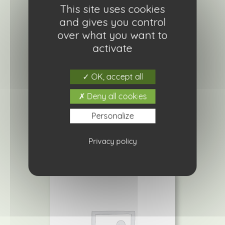
This site uses cookies
and gives you control
over what you want to
activate
OK, accept all
Delosperma fire wonder
4,20
€
Deny all cookies
Personalize
Ajouter à ma liste de courses
Privacy policy