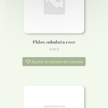
Phlox subulata rose
4,20
€
Ajouter à ma liste de courses