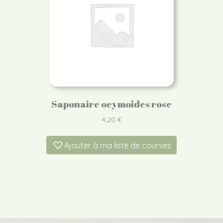
Saponaire ocymoides rose
4,20
€
Ajouter à ma liste de courses