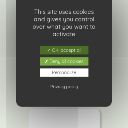
This site uses cookies
and gives you control
over what you want to
activate
OK, accept all
Cerastium tomentosum ( oreille de
souris)
Deny all cookies
4,20
€
Personalize
Ajouter à ma liste de courses
Privacy policy