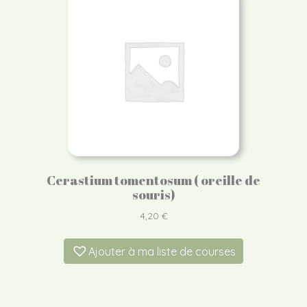
Cerastium tomentosum ( oreille de
souris)
4,20
€
Ajouter à ma liste de courses