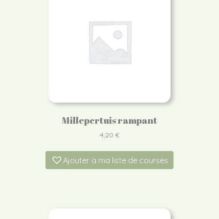
Millepertuis rampant
4,20
€
Ajouter à ma liste de courses