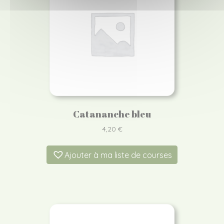
Catananche bleu
4,20
€
Ajouter à ma liste de courses