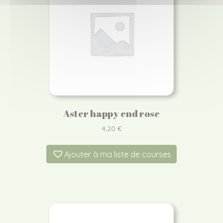
Aster happy end rose
4,20
€
Ajouter à ma liste de courses