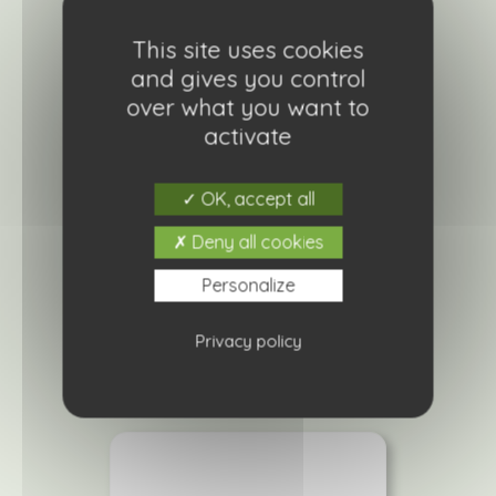
This site uses cookies
and gives you control
over what you want to
activate
OK, accept all
Gazon d’Espagne rose
Deny all cookies
4,20
€
Personalize
Ajouter à ma liste de courses
Privacy policy