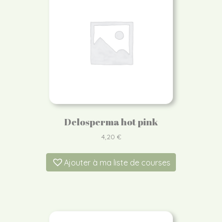
Delosperma hot pink
4,20
€
Ajouter à ma liste de courses