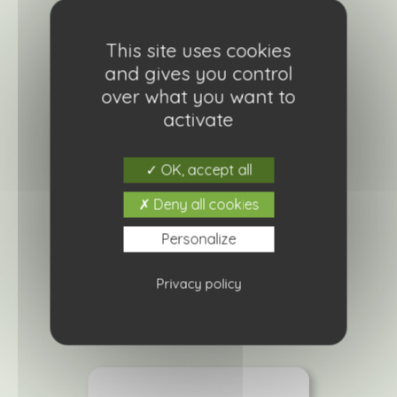
This site uses cookies
and gives you control
over what you want to
activate
OK, accept all
Deny all cookies
Anémone du Japon Ruffled swan
19,90
€
Personalize
Ajouter à ma liste de courses
Privacy policy