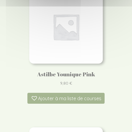
Astilbe Younique Pink
9,80
€
Ajouter à ma liste de courses