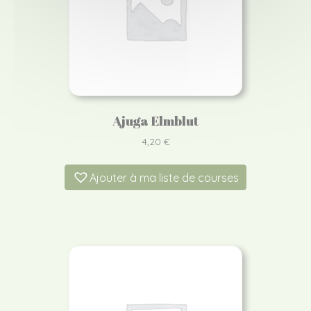
Ajuga Elmblut
4,20
€
Ajouter à ma liste de courses