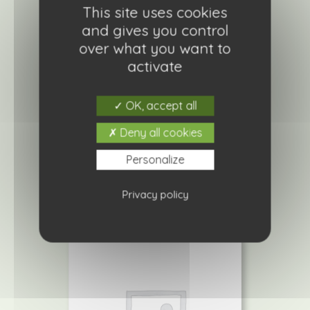
This site uses cookies
and gives you control
over what you want to
activate
OK, accept all
Heuchère Berry Smoothie
6,00
€
Deny all cookies
Personalize
Ajouter à ma liste de courses
Privacy policy