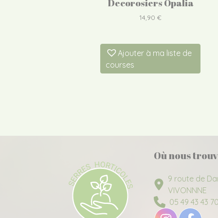
Decorosiers Opalia
14,90
€
Ajouter à ma liste de
courses
Où nous trouv
9 route de Da
VIVONNNE
05 49 43 43 7