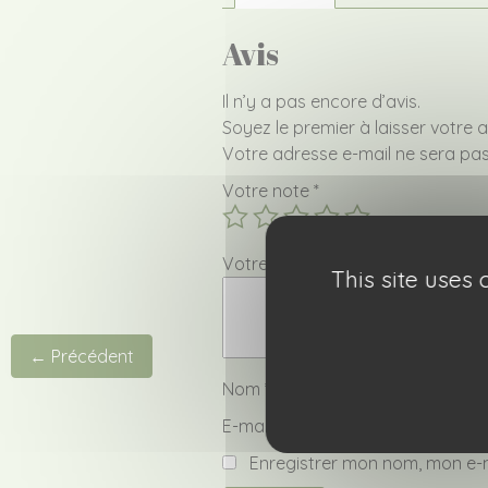
Avis
Il n’y a pas encore d’avis.
Soyez le premier à laisser votre 
Votre adresse e-mail ne sera pas
Votre note
*
Votre avis
*
This site uses
← Précédent
Nom
*
E-mail
*
Enregistrer mon nom, mon e-m