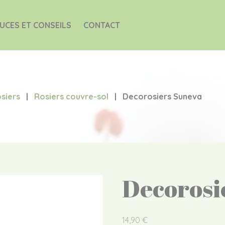
UCES ET CONSEILS
CONTACT
siers
|
Rosiers couvre-sol
|
Decorosiers Suneva
Decorosi
14,90
€