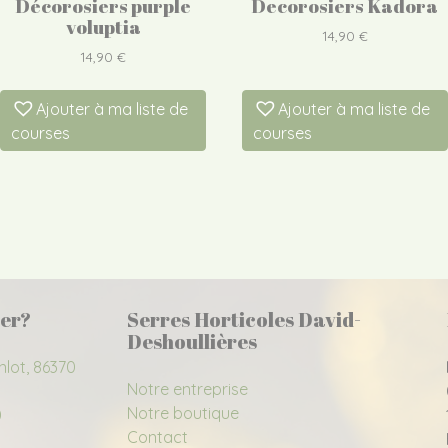
Décorosiers purple
Decorosiers Kadora
voluptia
14,90
€
14,90
€
Ajouter à ma liste de
Ajouter à ma liste de
courses
courses
er?
Serres Horticoles David-
Deshoullières
nlot, 86370
Notre entreprise
Notre boutique
0
Contact