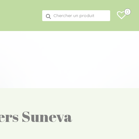
0
Recherche
pour :
ers Suneva