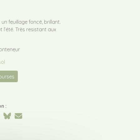
un feuillage foncé, brillant.
 l’été. Très resistant aux
conteneur
sol
courses
n :