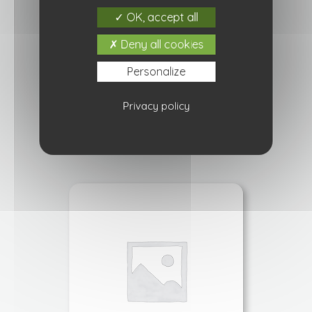
OK, accept all
Deny all cookies
Décorosiers pink voluptia
Personalize
14,90
€
Privacy policy
Ajouter à ma liste de courses