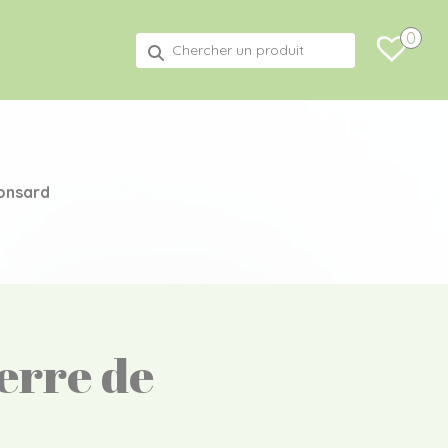
0
Recherche
pour :
Ronsard
erre de