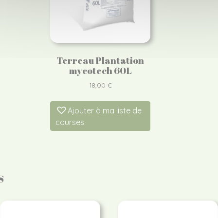
Terreau Plantation
mycotech 60L
18,00
€
Ajouter à ma liste de
courses
s