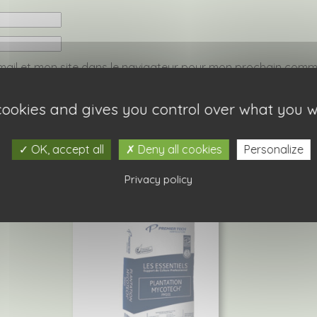
ail et mon site dans le navigateur pour mon prochain comm
 cookies and gives you control over what you w
OK, accept all
Deny all cookies
Personalize
-être aussi…
Privacy policy