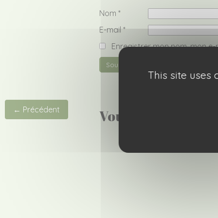
Nom
*
E-mail
*
Enregistrer mon nom, mon e-m
This site uses
← Précédent
Vous aimerez peut