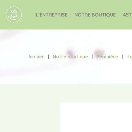
L’ENTREPRISE
NOTRE BOUTIQUE
AST
Accueil
|
Notre boutique
|
Pépinière
|
Ro