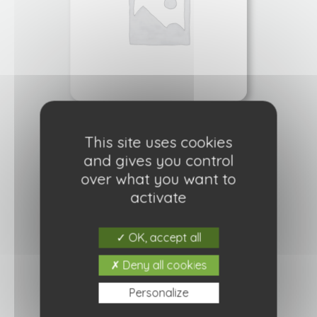
Rosier Kiss Me Kate
This site uses cookies
21,90
€
and gives you control
over what you want to
Ajouter à ma liste de courses
activate
OK, accept all
Deny all cookies
Personalize