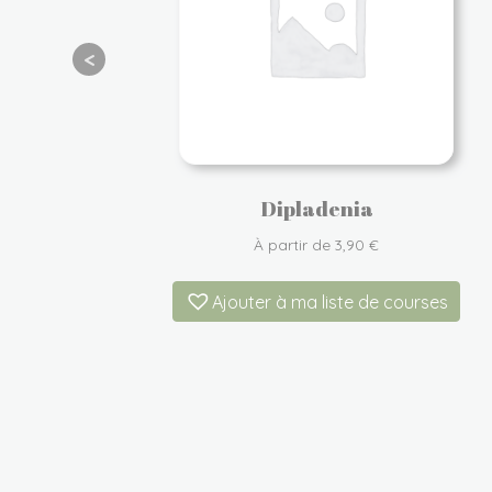
Dipladenia
À partir de
3,90
€
rses
Ajouter à ma liste de courses