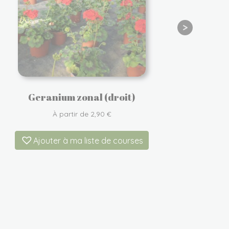
Geranium zonal (droit)
La
À partir de
2,90
€
Ajouter à ma liste de courses