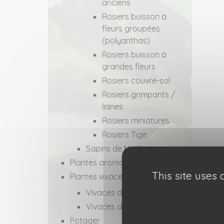
anciens
Rosiers buisson à
fleurs groupées
(polyanthas)
Rosiers buisson à
grandes fleurs
Rosiers couvre-sol
Rosiers grimpants /
lianes
Rosiers miniatures
Rosiers Tige
Sapins de Noël
Plantes aromatiques
This site uses
Plantes vivaces
Vivaces d’ombre
Vivaces de plein soleil
Potager