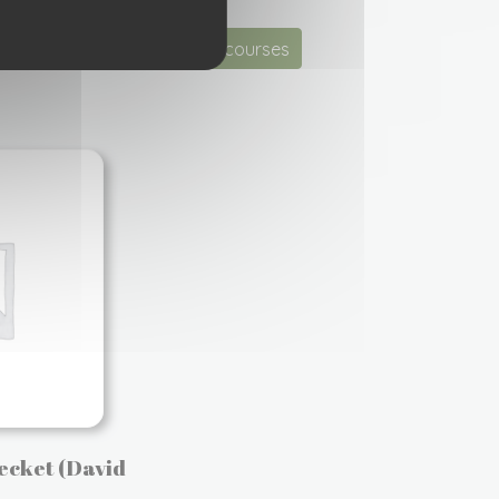
Ajouter à ma liste de courses
ecket (David
)