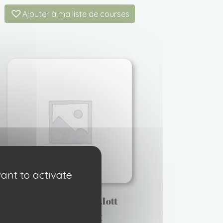
Ajouter à ma liste de courses
ant to activate
Rosier lady of shalott
18,90
€
À partir de