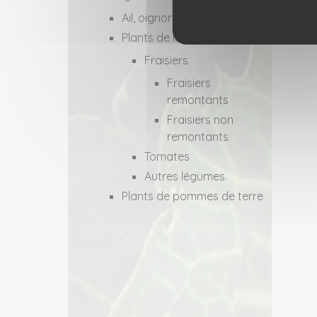
Ail, oignons, échalotes
Plants de légumes
Fraisiers
Fraisiers
remontants
Fraisiers non
remontants
Tomates
Autres légumes
Plants de pommes de terre