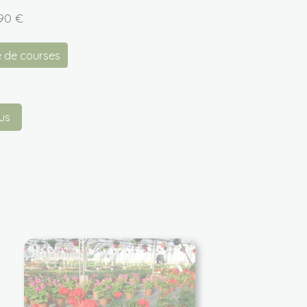
,90
€
e de courses
us