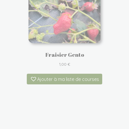
Fraisier Gento
1,00
€
Ajouter à ma liste de courses