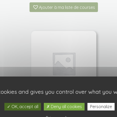
Ajouter à ma liste de courses
 cookies and gives you control over what you w
Rosier golden celebration
OK, accept all
Deny all cookies
Personalize
18,90
€
À partir de